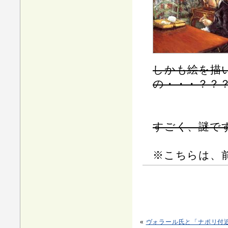
しかも絵を描
の・・・？？
すごく、謎で
※こちらは、
«
ヴォラール氏と「ナポリ付