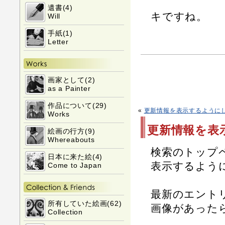
遺書(4)
キですね。
Will
手紙(1)
Letter
画家として(2)
as a Painter
作品について(29)
«
更新情報を表示するように
Works
更新情報を表
絵画の行方(9)
Whereabouts
検索のトップ
日本に来た絵(4)
表示するよう
Come to Japan
最新のエント
所有していた絵画(62)
画像があった
Collection