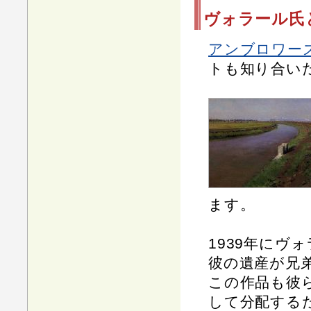
ヴォラール氏
アンブロワー
トも知り合い
ます。
1939年にヴ
彼の遺産が兄
この作品も彼
して分配する