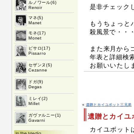
ルノワール(6)
是非チェック
Renoir
マネ(5)
もうちょっと
Manet
殺風景で・・・^
モネ(17)
Monet
また来月から
ピサロ(17)
Pissarro
年表と詳細検
お願いいたし
セザンヌ(5)
Cezanne
ドガ(9)
Degas
ミレイ(2)
Millet
«
遺贈とカイユボット三兄弟
遺贈とカイユ
ガヴァルニー(1)
Gavarni
カイユボット