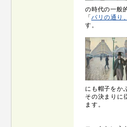
の時代の一般
「
パリの通り
す。
にも帽子をか
その決まりに
ます。