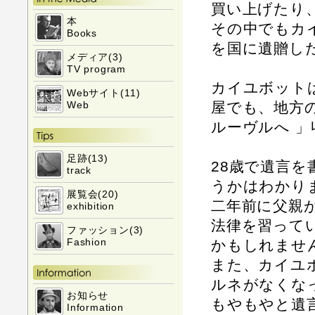
買い上げたり
本
その中でもカ
Books
を国に遺贈し
メディア(3)
TV program
カイユボット
Webサイト(11)
屋でも、地方
Web
ルーヴルへ 
足跡(13)
28歳で遺言
track
うかはわかり
展覧会(20)
二年前に父親
exhibition
法律を習って
ファッション(3)
Fashion
かもしれませ
また、カイユ
ルネがなくな
お知らせ
もやもやと遺
Information