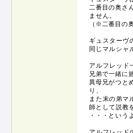
二番目の奥さ
ません。
（※二番目の
ギュスターヴ
同じマルシャ
アルフレッド
兄弟で一緒に
異母兄がつと
り、
また末の弟マ
師として説教
・・・という
アルフレッド