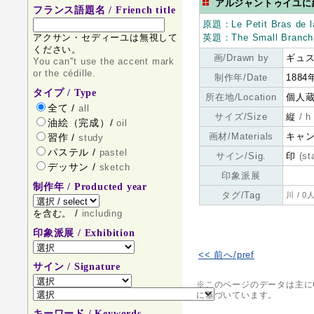
アルジャントゥイユに
フランス語題名 / Friench title
原題：Le Petit Bras de la 
英題：The Small Branch of
アクサン・セディーユは無視して
ください。
画/Drawn by
ギュスタ
You can''t use the accent mark
or the cédille.
制作年/Date
1884
タイプ / Type
所在地/Location
個人蔵 (
全て /
all
サイズ/Size
縦
/ h
油絵（完成）/
oil
画材/Materials
キャ
習作 /
study
パステル /
pastel
サイン/Sig.
印
(s
デッサン /
sketch
印象派展
制作年 / Producted year
タグ/Tag
川 / 0人
を含む。 /
including
印象派展 / Exhibition
<< 前へ/pref
サイン / Signature
※このページのデータは主にCaillebot
に基づいています。
キーワード / Keywords