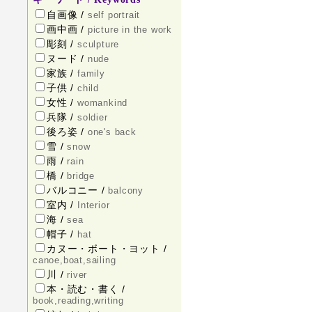
自画像 /
self portrait
画中画 /
picture in the work
彫刻 /
sculpture
ヌード /
nude
家族 /
family
子供 /
child
女性 /
womankind
兵隊 /
soldier
後ろ姿 /
one's back
雪 /
snow
雨 /
rain
橋 /
bridge
バルコニー /
balcony
室内 /
Interior
海 /
sea
帽子 /
hat
カヌー・ボート・ヨット /
canoe,boat,sailing
川 /
river
本・読む・書く /
book,reading,writing