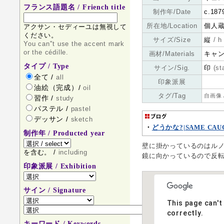
フランス語題名 / Friench title
制作年/Date
c.18
所在地/Location
個人蔵 (
アクサン・セディーユは無視して
ください。
サイズ/Size
縦
/ h
You can''t use the accent mark
or the cédille.
画材/Materials
キャ
タイプ / Type
サイン/Sig.
印
(s
全て /
all
印象派展
油絵（完成）/
oil
タグ/Tag
自画像 
習作 /
study
パステル /
pastel
デッサン /
sketch
・
どうかな?|SAME CAU
制作年 / Producted year
壁に掛かっているのはルノ
を含む。 /
including
鏡に向かっているので反
印象派展 / Exhibition
サイン / Signature
This page can'
correctly.
キーワード / Keywords