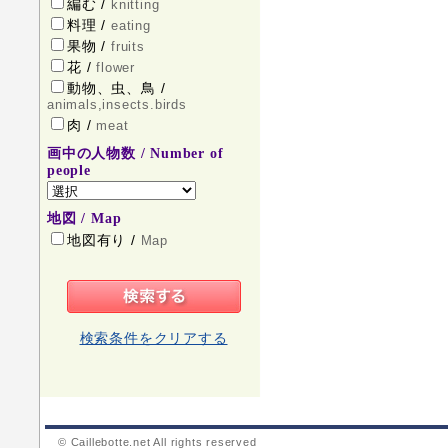
編む /
knitting
料理 /
eating
果物 /
fruits
花 /
flower
動物、虫、鳥 /
animals,insects.birds
肉 /
meat
画中の人物数 / Number of
people
地図 / Map
地図有り /
Map
検索条件をクリアする
© Caillebotte.net All rights reserved