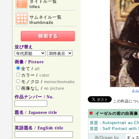
タイトル一覧
titles
サムネイル一覧
thumbnails
並び替え
画像 / Picture
全て /
all
カラー /
color
モノクロ /
monochromatio
画像なし /
no picture
さら
作品ナンバー / No.
この作品について
題名 / Japanese title
イーゼルの前の自画像
原題：Autoportrait au Ch
英語題名 / English title
英題：Self Portrait with 
画/Drawn by
ギュスタ