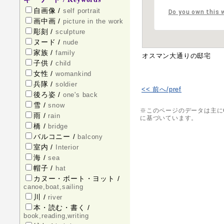
自画像 /
self portrait
Do you own this 
画中画 /
picture in the work
彫刻 /
sculpture
ヌード /
nude
家族 /
family
オスマン大通りの邸宅
子供 /
child
女性 /
womankind
兵隊 /
soldier
<< 前へ/pref
後ろ姿 /
one's back
雪 /
snow
※このページのデータは主にCaillebot
雨 /
rain
に基づいています。
橋 /
bridge
バルコニー /
balcony
室内 /
Interior
海 /
sea
帽子 /
hat
カヌー・ボート・ヨット /
canoe,boat,sailing
川 /
river
本・読む・書く /
book,reading,writing